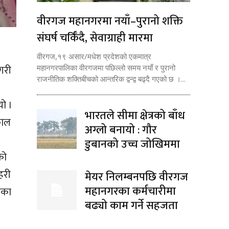
वीरगज महानगरमा नयाँ–पुरानो शक्ति
संघर्ष चर्किँदै, सेवाग्राही मारमा
वीरगज,१९ असार/मधेश प्रदेशको एकमात्र
गरी
महानगरपालिका वीरगजमा पछिल्लो समय नयाँ र पुरानो
राजनीतिक शक्तिबीचको आन्तरिक द्वन्द्व बढ्दै गएको छ ।...
यो ।
भारतले सीमा क्षेत्रको बाँध
काल
अग्लो बनायो : गौर
डुबानको उच्च जोखिममा
को
हरी
मेयर निलम्बनपछि वीरगज
महानगरका कर्मचारीमा
ितका
बढ्यो काम गर्ने सहजता