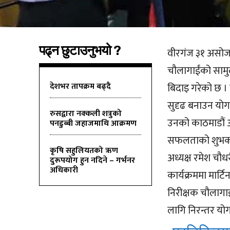
पढ्न छुटाउनुभयो ?
वीरगंज ३१ असोज । 
चौलागाईंको सामु
देशभर तापक्रम बढ्दै
बिदाइ गरेको छ । 
सुदृढ बनाउन योगद
रुसद्वारा नक्कली शत्रुको
उनको काठमाडौं 
पनडुब्बी जहाजमाथि आक्रमण
सफलताको शुभकामन
कृषि सहुलियतको ऋण
अध्यक्ष रमेश चौ
दुरूपयोग हुन नदिने – गर्भनर
अधिकारी
कार्यक्रममा मार्
निरीक्षक चौलागाईं
लागि निरन्तर योगद