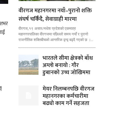
वीरगज महानगरमा नयाँ–पुरानो शक्ति
संघर्ष चर्किँदै, सेवाग्राही मारमा
ेशभर
वीरगज,१९ असार/मधेश प्रदेशको एकमात्र
लाई
महानगरपालिका वीरगजमा पछिल्लो समय नयाँ र पुरानो
राजनीतिक शक्तिबीचको आन्तरिक द्वन्द्व बढ्दै गएको छ ।...
भारतले सीमा क्षेत्रको बाँध
अग्लो बनायो : गौर
डुबानको उच्च जोखिममा
मेयर निलम्बनपछि वीरगज
े
महानगरका कर्मचारीमा
बढ्यो काम गर्ने सहजता