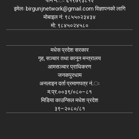
पान नं.ः ६१९७९३८१२
इमेलः
birgunjnetwork@gmail.com
विज्ञापनको लागि
मोबाइल नं: ९८५५०२३४३४
मो: ९८४५०२४५८०
मधेस प्रदेश सरकार
गृह, सञ्चार तथा कानून मन्त्रालय
आमसञ्चार प्राधिकरण
जनकपुरधाम
अनलाइन दर्ता प्रमाणपत्र नं.ः
म.प्र.००३९/०८०–८१
मिडिया काउन्सिल मधेश प्रदेश
३९–२०८०/८१