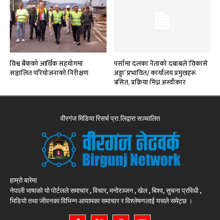
विश्व बैंकको आर्थिक सहयोगमा
पर्सामा दलका नेताको दबाबले ‘विकासे
सञ्चालित परियोजनाको निरीक्षण
अड्डा’ प्रभावित/ कार्यालय प्रमुखहरू
त्रसित, प्रक्रिया मिच्न अस्वीकार
वीरगंज मिडिया रिसर्च प्रा.लिद्वारा सञ्चालित
हाम्रो बारेमा
नेपाली भाषाको यो पोर्टलले समाचार , विचार, मनोरञ्जन , खेल , बिश्व, सुचना प्रविधी ,
भिडियो तथा जीवनका विभिन्न आयामका समाचार र विश्लेषणलाई यसले समेट्छ ।