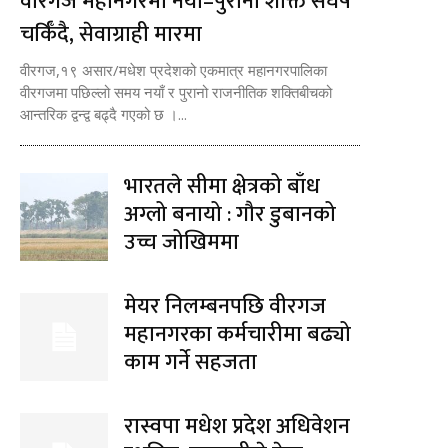
वीरगज महानगरमा नयाँ–पुरानो शक्ति संघर्ष
चर्किँदै, सेवाग्राही मारमा
वीरगज,१९ असार/मधेश प्रदेशको एकमात्र महानगरपालिका
वीरगजमा पछिल्लो समय नयाँ र पुरानो राजनीतिक शक्तिबीचको
आन्तरिक द्वन्द्व बढ्दै गएको छ ।...
भारतले सीमा क्षेत्रको बाँध
अग्लो बनायो : गौर डुबानको
उच्च जोखिममा
मेयर निलम्बनपछि वीरगज
महानगरका कर्मचारीमा बढ्यो
काम गर्ने सहजता
रास्वपा मधेश प्रदेश अधिवेशन