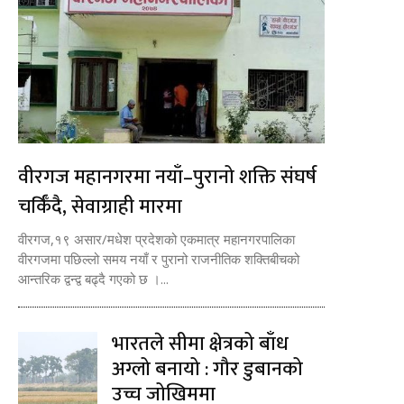
वीरगज महानगरमा नयाँ–पुरानो शक्ति संघर्ष
चर्किँदै, सेवाग्राही मारमा
वीरगज,१९ असार/मधेश प्रदेशको एकमात्र महानगरपालिका
वीरगजमा पछिल्लो समय नयाँ र पुरानो राजनीतिक शक्तिबीचको
आन्तरिक द्वन्द्व बढ्दै गएको छ ।...
भारतले सीमा क्षेत्रको बाँध
अग्लो बनायो : गौर डुबानको
उच्च जोखिममा