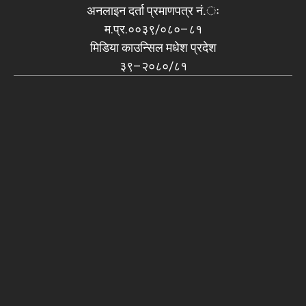
अनलाइन दर्ता प्रमाणपत्र नं.ः
म.प्र.००३९/०८०–८१
मिडिया काउन्सिल मधेश प्रदेश
३९–२०८०/८१