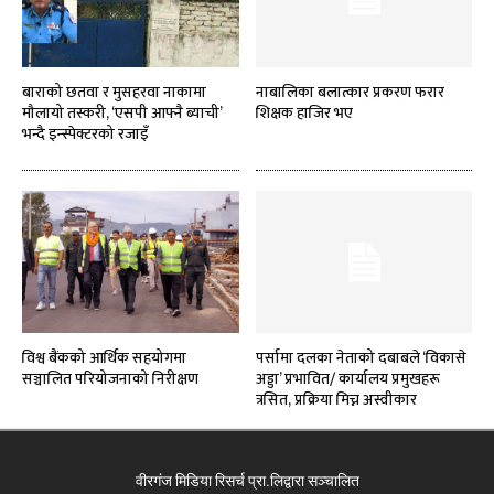
बाराको छतवा र मुसहरवा नाकामा
नाबालिका बलात्कार प्रकरण फरार
मौलायो तस्करी, ‘एसपी आफ्नै ब्याची’
शिक्षक हाजिर भए
भन्दै इन्स्पेक्टरको रजाइँ
विश्व बैंकको आर्थिक सहयोगमा
पर्सामा दलका नेताको दबाबले ‘विकासे
सञ्चालित परियोजनाको निरीक्षण
अड्डा’ प्रभावित/ कार्यालय प्रमुखहरू
त्रसित, प्रक्रिया मिच्न अस्वीकार
वीरगंज मिडिया रिसर्च प्रा.लिद्वारा सञ्चालित