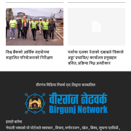
विश्व बैंकको आर्थिक सहयोगमा
पर्सामा दलका नेताको दबाबले ‘विकासे
सञ्चालित परियोजनाको निरीक्षण
अड्डा’ प्रभावित/ कार्यालय प्रमुखहरू
त्रसित, प्रक्रिया मिच्न अस्वीकार
वीरगंज मिडिया रिसर्च प्रा.लिद्वारा सञ्चालित
हाम्रो बारेमा
नेपाली भाषाको यो पोर्टलले समाचार , विचार, मनोरञ्जन , खेल , बिश्व, सुचना प्रविधी ,