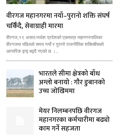
वीरगज महानगरमा नयाँ–पुरानो शक्ति संघर्ष
चर्किँदै, सेवाग्राही मारमा
वीरगज,१९ असार/मधेश प्रदेशको एकमात्र महानगरपालिका
वीरगजमा पछिल्लो समय नयाँ र पुरानो राजनीतिक शक्तिबीचको
आन्तरिक द्वन्द्व बढ्दै गएको छ ।...
भारतले सीमा क्षेत्रको बाँध
अग्लो बनायो : गौर डुबानको
उच्च जोखिममा
मेयर निलम्बनपछि वीरगज
महानगरका कर्मचारीमा बढ्यो
काम गर्ने सहजता