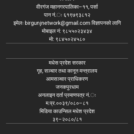
वीरगंज महानगरपालिका–११, पर्सा
पान नं.ः ६१९७९३८१२
इमेलः
birgunjnetwork@gmail.com
विज्ञापनको लागि
मोबाइल नं: ९८५५०२३४३४
मो: ९८४५०२४५८०
मधेस प्रदेश सरकार
गृह, सञ्चार तथा कानून मन्त्रालय
आमसञ्चार प्राधिकरण
जनकपुरधाम
अनलाइन दर्ता प्रमाणपत्र नं.ः
म.प्र.००३९/०८०–८१
मिडिया काउन्सिल मधेश प्रदेश
३९–२०८०/८१