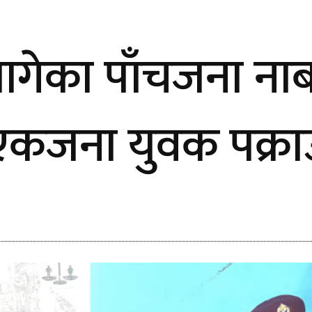
ागेका पाँचजना न
एकजना युवक पक्रा