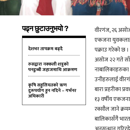
पढ्न छुटाउनुभयो ?
वीरगंज, २६ असोज
एकजना युवकलाई ज
देशभर तापक्रम बढ्दै
पक्राउ गरेको छ ।
असोज २२ गते साँ
रुसद्वारा नक्कली शत्रुको
नाबालिकाहरुका अ
पनडुब्बी जहाजमाथि आक्रमण
उनीहरुलाई वीरगं
कृषि सहुलियतको ऋण
बारा प्रहरीका प्र
दुरूपयोग हुन नदिने – गर्भनर
अधिकारी
१३ वर्षीय एकजना,
रक्सौल जाने क्रम
बालिकासँगै भारत
अनुसन्धान गरिरहेक