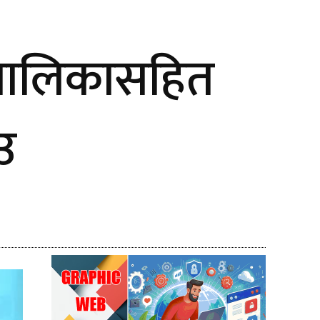
ाबालिकासहित
उ