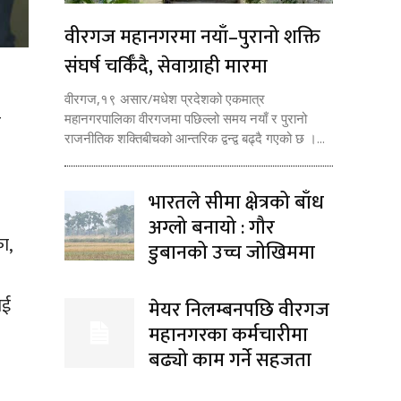
वीरगज महानगरमा नयाँ–पुरानो शक्ति
संघर्ष चर्किँदै, सेवाग्राही मारमा
वीरगज,१९ असार/मधेश प्रदेशको एकमात्र
ट
महानगरपालिका वीरगजमा पछिल्लो समय नयाँ र पुरानो
राजनीतिक शक्तिबीचको आन्तरिक द्वन्द्व बढ्दै गएको छ ।...
भारतले सीमा क्षेत्रको बाँध
अग्लो बनायो : गौर
ा,
डुबानको उच्च जोखिममा
ाई
मेयर निलम्बनपछि वीरगज
महानगरका कर्मचारीमा
बढ्यो काम गर्ने सहजता