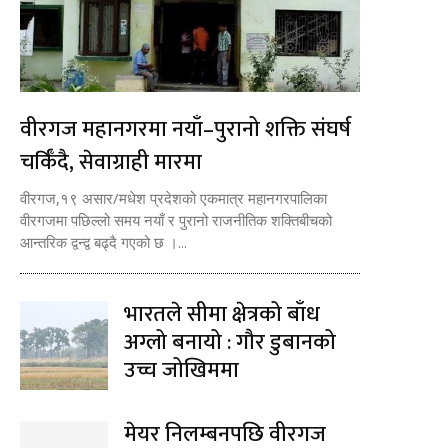
वीरगज महानगरमा नयाँ–पुरानो शक्ति संघर्ष
चर्किँदै, सेवाग्राही मारमा
वीरगज,१९ असार/मधेश प्रदेशको एकमात्र महानगरपालिका
वीरगजमा पछिल्लो समय नयाँ र पुरानो राजनीतिक शक्तिबीचको
आन्तरिक द्वन्द्व बढ्दै गएको छ ।...
भारतले सीमा क्षेत्रको बाँध
अग्लो बनायो : गौर डुबानको
उच्च जोखिममा
मेयर निलम्बनपछि वीरगज