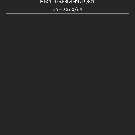
मिडिया काउन्सिल मधेश प्रदेश
३९–२०८०/८१