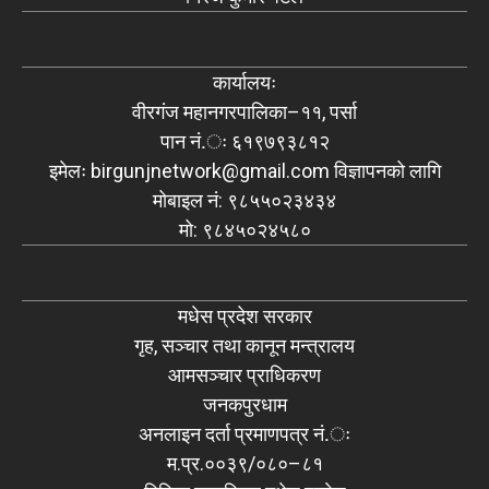
कार्यालयः
वीरगंज महानगरपालिका–११, पर्सा
पान नं.ः ६१९७९३८१२
इमेलः
birgunjnetwork@gmail.com
विज्ञापनको लागि
मोबाइल नं: ९८५५०२३४३४
मो: ९८४५०२४५८०
मधेस प्रदेश सरकार
गृह, सञ्चार तथा कानून मन्त्रालय
आमसञ्चार प्राधिकरण
जनकपुरधाम
अनलाइन दर्ता प्रमाणपत्र नं.ः
म.प्र.००३९/०८०–८१