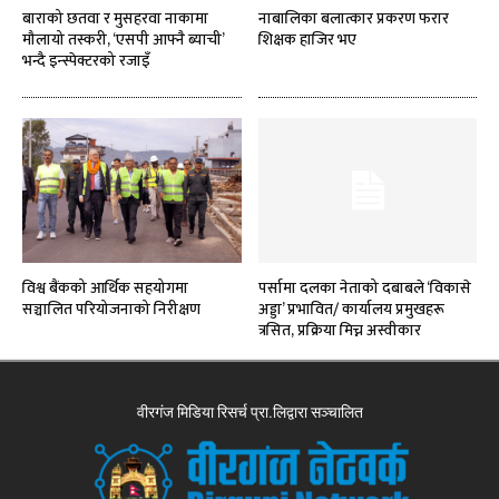
बाराको छतवा र मुसहरवा नाकामा
नाबालिका बलात्कार प्रकरण फरार
मौलायो तस्करी, ‘एसपी आफ्नै ब्याची’
शिक्षक हाजिर भए
भन्दै इन्स्पेक्टरको रजाइँ
विश्व बैंकको आर्थिक सहयोगमा
पर्सामा दलका नेताको दबाबले ‘विकासे
सञ्चालित परियोजनाको निरीक्षण
अड्डा’ प्रभावित/ कार्यालय प्रमुखहरू
त्रसित, प्रक्रिया मिच्न अस्वीकार
वीरगंज मिडिया रिसर्च प्रा.लिद्वारा सञ्चालित