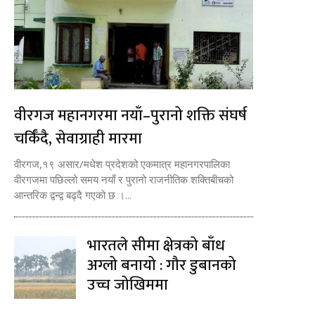
वीरगज महानगरमा नयाँ–पुरानो शक्ति संघर्ष
चर्किँदै, सेवाग्राही मारमा
वीरगज,१९ असार/मधेश प्रदेशको एकमात्र महानगरपालिका
वीरगजमा पछिल्लो समय नयाँ र पुरानो राजनीतिक शक्तिबीचको
आन्तरिक द्वन्द्व बढ्दै गएको छ ।...
भारतले सीमा क्षेत्रको बाँध
अग्लो बनायो : गौर डुबानको
उच्च जोखिममा