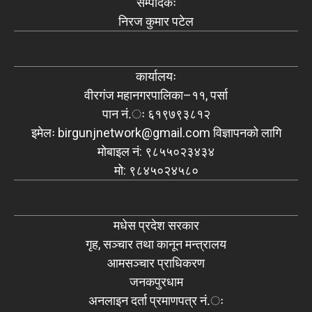
सम्पादकः
निरज कुमार पटेल
कार्यालयः
वीरगंज महानगरपालिका–११, पर्सा
पान नं.ः ६१९७९३८१२
इमेलः
birgunjnetwork@gmail.com
विज्ञापनको लागि
मोबाइल नं: ९८५५०२३४३४
मो: ९८४५०२४५८०
मधेस प्रदेश सरकार
गृह, सञ्चार तथा कानून मन्त्रालय
आमसञ्चार प्राधिकरण
जनकपुरधाम
अनलाइन दर्ता प्रमाणपत्र नं.ः