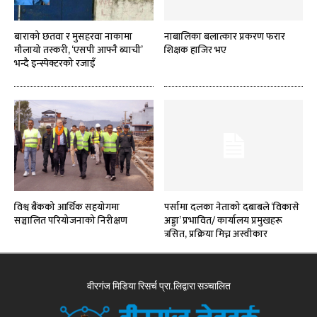
बाराको छतवा र मुसहरवा नाकामा
नाबालिका बलात्कार प्रकरण फरार
मौलायो तस्करी, ‘एसपी आफ्नै ब्याची’
शिक्षक हाजिर भए
भन्दै इन्स्पेक्टरको रजाइँ
विश्व बैंकको आर्थिक सहयोगमा
पर्सामा दलका नेताको दबाबले ‘विकासे
सञ्चालित परियोजनाको निरीक्षण
अड्डा’ प्रभावित/ कार्यालय प्रमुखहरू
त्रसित, प्रक्रिया मिच्न अस्वीकार
वीरगंज मिडिया रिसर्च प्रा.लिद्वारा सञ्चालित