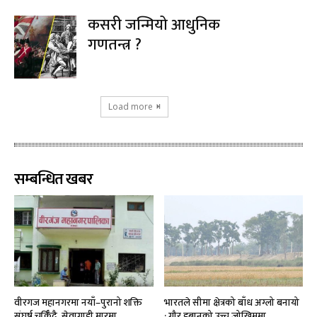
कसरी जन्मियो आधुनिक
गणतन्त्र ?
Load more
सम्बन्धित खबर
वीरगज महानगरमा नयाँ–पुरानो शक्ति
भारतले सीमा क्षेत्रको बाँध अग्लो बनायो
संघर्ष चर्किँदै, सेवाग्राही मारमा
: गौर डुबानको उच्च जोखिममा