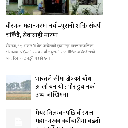
वीरगज महानगरमा नयाँ–पुरानो शक्ति संघर्ष
चर्किँदै, सेवाग्राही मारमा
वीरगज,१९ असार/मधेश प्रदेशको एकमात्र महानगरपालिका
वीरगजमा पछिल्लो समय नयाँ र पुरानो राजनीतिक शक्तिबीचको
आन्तरिक द्वन्द्व बढ्दै गएको छ ।...
भारतले सीमा क्षेत्रको बाँध
अग्लो बनायो : गौर डुबानको
उच्च जोखिममा
मेयर निलम्बनपछि वीरगज
महानगरका कर्मचारीमा बढ्यो