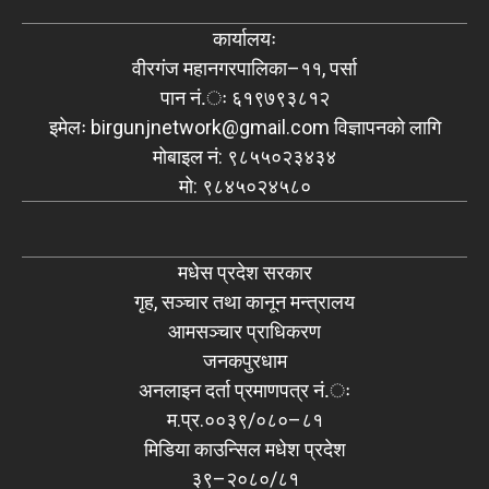
कार्यालयः
वीरगंज महानगरपालिका–११, पर्सा
पान नं.ः ६१९७९३८१२
इमेलः
birgunjnetwork@gmail.com
विज्ञापनको लागि
मोबाइल नं: ९८५५०२३४३४
मो: ९८४५०२४५८०
मधेस प्रदेश सरकार
गृह, सञ्चार तथा कानून मन्त्रालय
आमसञ्चार प्राधिकरण
जनकपुरधाम
अनलाइन दर्ता प्रमाणपत्र नं.ः
म.प्र.००३९/०८०–८१
मिडिया काउन्सिल मधेश प्रदेश
३९–२०८०/८१