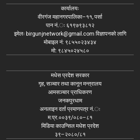
कार्यालयः
वीरगंज महानगरपालिका–११, पर्सा
पान नं.ः ६१९७९३८१२
इमेलः
birgunjnetwork@gmail.com
विज्ञापनको लागि
मोबाइल नं: ९८५५०२३४३४
मो: ९८४५०२४५८०
मधेस प्रदेश सरकार
गृह, सञ्चार तथा कानून मन्त्रालय
आमसञ्चार प्राधिकरण
जनकपुरधाम
अनलाइन दर्ता प्रमाणपत्र नं.ः
म.प्र.००३९/०८०–८१
मिडिया काउन्सिल मधेश प्रदेश
३९–२०८०/८१