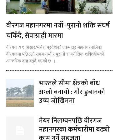
वीरगज महानगरमा नयाँ–पुरानो शक्ति संघर्ष
चर्किँदै, सेवाग्राही मारमा
वीरगज,१९ असार/मधेश प्रदेशको एकमात्र महानगरपालिका
वीरगजमा पछिल्लो समय नयाँ र पुरानो राजनीतिक शक्तिबीचको
आन्तरिक द्वन्द्व बढ्दै गएको छ ।...
भारतले सीमा क्षेत्रको बाँध
अग्लो बनायो : गौर डुबानको
उच्च जोखिममा
मेयर निलम्बनपछि वीरगज
महानगरका कर्मचारीमा बढ्यो
काम गर्ने सहजता