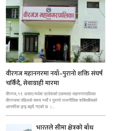
वीरगज महानगरमा नयाँ–पुरानो शक्ति संघर्ष
चर्किँदै, सेवाग्राही मारमा
वीरगज,१९ असार/मधेश प्रदेशको एकमात्र महानगरपालिका
वीरगजमा पछिल्लो समय नयाँ र पुरानो राजनीतिक शक्तिबीचको
आन्तरिक द्वन्द्व बढ्दै गएको छ ।...
भारतले सीमा क्षेत्रको बाँध