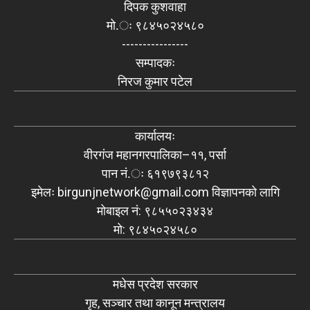
दिपक कुशवाहा
मो.ः ९८४५०२४५८०
----------------
सम्पादकः
निरज कुमार पटेल
कार्यालयः
वीरगंज महानगरपालिका–११, पर्सा
पान नं.ः ६१९७९३८१२
इमेलः
birgunjnetwork@gmail.com
विज्ञापनको लागि
मोबाइल नं: ९८५५०२३४३४
मो: ९८४५०२४५८०
मधेस प्रदेश सरकार
गृह, सञ्चार तथा कानून मन्त्रालय