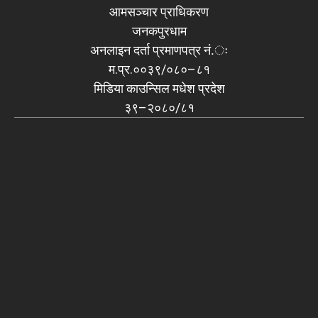
आमसञ्चार प्राधिकरण
जनकपुरधाम
अनलाइन दर्ता प्रमाणपत्र नं.ः
म.प्र.००३९/०८०–८१
मिडिया काउन्सिल मधेश प्रदेश
३९–२०८०/८१