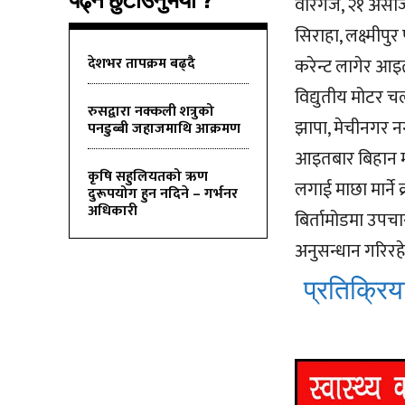
पढ्न छुटाउनुभयो ?
वीरगंज, २१ असोज 
सिराहा, लक्ष्मीपु
देशभर तापक्रम बढ्दै
करेन्ट लागेर आइ
विद्युतीय मोटर च
रुसद्वारा नक्कली शत्रुको
झापा, मेचीनगर नग
पनडुब्बी जहाजमाथि आक्रमण
आइतबार बिहान मृत
कृषि सहुलियतको ऋण
लगाई माछा मार्ने
दुरूपयोग हुन नदिने – गर्भनर
अधिकारी
बिर्तामोडमा उपचा
अनुसन्धान गरिरह
प्रतिक्रिया