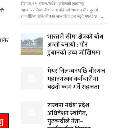
वीरगज,१९ असार/मधेश प्रदेशको एकमात्र
को
महानगरपालिका वीरगजमा पछिल्लो समय नयाँ र पुरानो
राजनीतिक शक्तिबीचको आन्तरिक द्वन्द्व बढ्दै गएको छ ।...
भारतले सीमा क्षेत्रको बाँध
लागेर
अग्लो बनायो : गौर
डुबानको उच्च जोखिममा
ल
मेयर निलम्बनपछि वीरगज
महानगरका कर्मचारीमा
बढ्यो काम गर्ने सहजता
रास्वपा मधेश प्रदेश
अधिवेशन स्थगित,
गुटबन्दीले नेता–