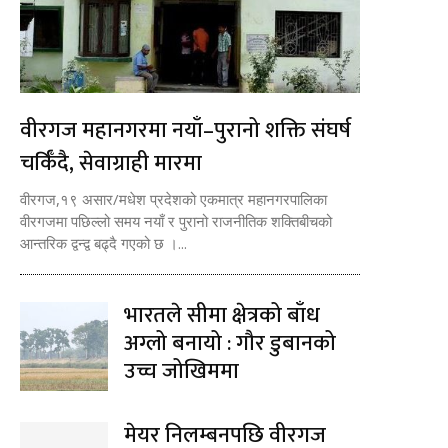
वीरगज महानगरमा नयाँ–पुरानो शक्ति संघर्ष
चर्किँदै, सेवाग्राही मारमा
वीरगज,१९ असार/मधेश प्रदेशको एकमात्र महानगरपालिका
वीरगजमा पछिल्लो समय नयाँ र पुरानो राजनीतिक शक्तिबीचको
आन्तरिक द्वन्द्व बढ्दै गएको छ ।...
भारतले सीमा क्षेत्रको बाँध
अग्लो बनायो : गौर डुबानको
उच्च जोखिममा
मेयर निलम्बनपछि वीरगज