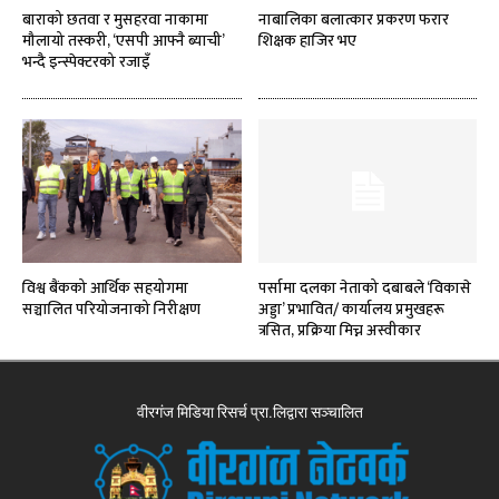
बाराको छतवा र मुसहरवा नाकामा
नाबालिका बलात्कार प्रकरण फरार
मौलायो तस्करी, ‘एसपी आफ्नै ब्याची’
शिक्षक हाजिर भए
भन्दै इन्स्पेक्टरको रजाइँ
विश्व बैंकको आर्थिक सहयोगमा
पर्सामा दलका नेताको दबाबले ‘विकासे
सञ्चालित परियोजनाको निरीक्षण
अड्डा’ प्रभावित/ कार्यालय प्रमुखहरू
त्रसित, प्रक्रिया मिच्न अस्वीकार
वीरगंज मिडिया रिसर्च प्रा.लिद्वारा सञ्चालित