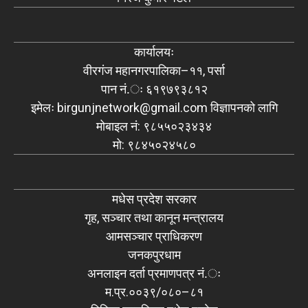
कार्यालयः
वीरगंज महानगरपालिका–११, पर्सा
पान नं.ः ६१९७९३८१२
इमेलः
birgunjnetwork@gmail.com
विज्ञापनको लागि
मोबाइल नं: ९८५५०२३४३४
मो: ९८४५०२४५८०
मधेस प्रदेश सरकार
गृह, सञ्चार तथा कानून मन्त्रालय
आमसञ्चार प्राधिकरण
जनकपुरधाम
अनलाइन दर्ता प्रमाणपत्र नं.ः
म.प्र.००३९/०८०–८१