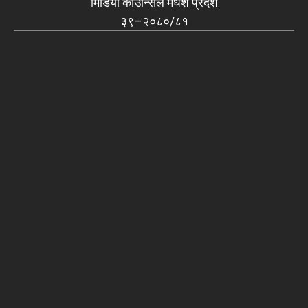
मिडिया काउन्सिल मधेश प्रदेश
३९–२०८०/८१