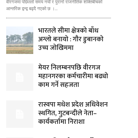
वीरगजमा पछिल्लो समय नयाँ र पुरानो राजनीतिक शक्तिबीचको
आन्तरिक द्वन्द्व बढ्दै गएको छ ।...
भारतले सीमा क्षेत्रको बाँध
अग्लो बनायो : गौर डुबानको
उच्च जोखिममा
मेयर निलम्बनपछि वीरगज
महानगरका कर्मचारीमा बढ्यो
काम गर्ने सहजता
रास्वपा मधेश प्रदेश अधिवेशन
स्थगित, गुटबन्दीले नेता–
कार्यकर्तामा निराशा