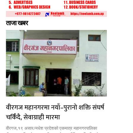
ताजा खबर
वीरगज महानगरमा नयाँ–पुरानो शक्ति संघर्ष
चर्किँदै, सेवाग्राही मारमा
वीरगज,१९ असार/मधेश प्रदेशको एकमात्र महानगरपालिका