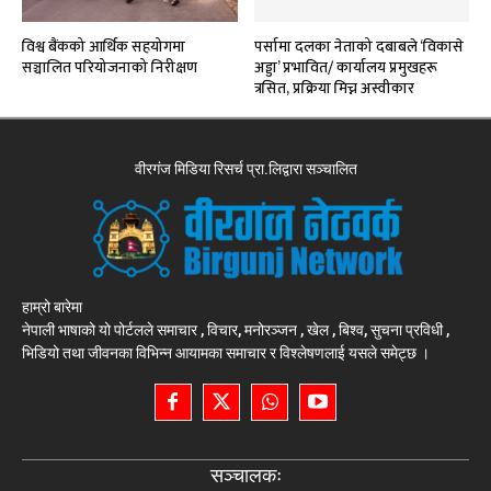
विश्व बैंकको आर्थिक सहयोगमा
पर्सामा दलका नेताको दबाबले ‘विकासे
सञ्चालित परियोजनाको निरीक्षण
अड्डा’ प्रभावित/ कार्यालय प्रमुखहरू
त्रसित, प्रक्रिया मिच्न अस्वीकार
वीरगंज मिडिया रिसर्च प्रा.लिद्वारा सञ्चालित
हाम्रो बारेमा
नेपाली भाषाको यो पोर्टलले समाचार , विचार, मनोरञ्जन , खेल , बिश्व, सुचना प्रविधी ,
भिडियो तथा जीवनका विभिन्न आयामका समाचार र विश्लेषणलाई यसले समेट्छ ।
सञ्चालकः