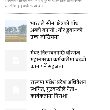
वीरगजमा पछिल्लो समय नयाँ र पुरानो राजनीतिक शक्तिबीचको
आन्तरिक द्वन्द्व बढ्दै गएको छ ।...
भारतले सीमा क्षेत्रको बाँध
अग्लो बनायो : गौर डुबानको
उच्च जोखिममा
मेयर निलम्बनपछि वीरगज
महानगरका कर्मचारीमा बढ्यो
काम गर्ने सहजता
रास्वपा मधेश प्रदेश अधिवेशन
स्थगित, गुटबन्दीले नेता–
कार्यकर्तामा निराशा