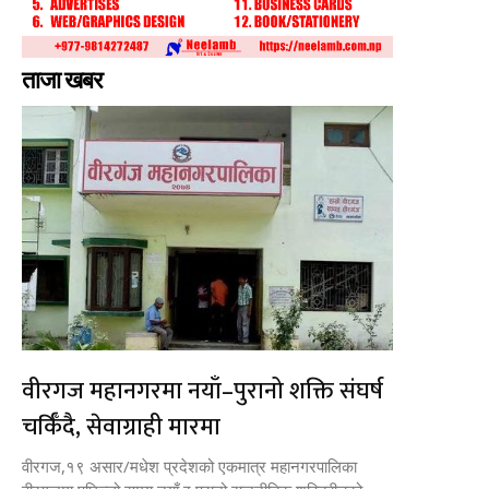
ताजा खबर
वीरगज महानगरमा नयाँ–पुरानो शक्ति संघर्ष
चर्किँदै, सेवाग्राही मारमा
वीरगज,१९ असार/मधेश प्रदेशको एकमात्र महानगरपालिका