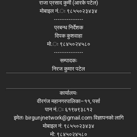
राजा प्रसाद कुर्मी (आरके पटेल)
मोबाइल नं.ः ९८५५०२३४३४
----------------
प्रबन्ध निर्देशक
दिपक कुशवाहा
मो.ः ९८४५०२४५८०
----------------
सम्पादकः
निरज कुमार पटेल
कार्यालयः
वीरगंज महानगरपालिका–११, पर्सा
पान नं.ः ६१९७९३८१२
इमेलः
birgunjnetwork@gmail.com
विज्ञापनको लागि
मोबाइल नं: ९८५५०२३४३४
मो: ९८४५०२४५८०