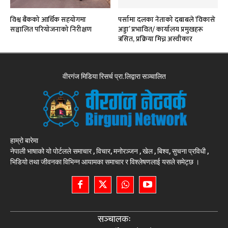
विश्व बैंकको आर्थिक सहयोगमा
पर्सामा दलका नेताको दबाबले ‘विकासे
सञ्चालित परियोजनाको निरीक्षण
अड्डा’ प्रभावित/ कार्यालय प्रमुखहरू
त्रसित, प्रक्रिया मिच्न अस्वीकार
वीरगंज मिडिया रिसर्च प्रा.लिद्वारा सञ्चालित
हाम्रो बारेमा
नेपाली भाषाको यो पोर्टलले समाचार , विचार, मनोरञ्जन , खेल , बिश्व, सुचना प्रविधी ,
भिडियो तथा जीवनका विभिन्न आयामका समाचार र विश्लेषणलाई यसले समेट्छ ।
सञ्चालकः