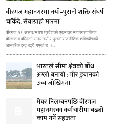
वीरगज महानगरमा नयाँ–पुरानो शक्ति संघर्ष
चर्किँदै, सेवाग्राही मारमा
वीरगज,१९ असार/मधेश प्रदेशको एकमात्र महानगरपालिका
वीरगजमा पछिल्लो समय नयाँ र पुरानो राजनीतिक शक्तिबीचको
आन्तरिक द्वन्द्व बढ्दै गएको छ ।...
भारतले सीमा क्षेत्रको बाँध
अग्लो बनायो : गौर डुबानको
उच्च जोखिममा
मेयर निलम्बनपछि वीरगज
महानगरका कर्मचारीमा बढ्यो
काम गर्ने सहजता