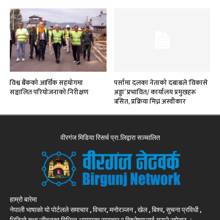
विश्व बैंकको आर्थिक सहयोगमा
पर्सामा दलका नेताको दबाबले ‘विकासे
सञ्चालित परियोजनाको निरीक्षण
अड्डा’ प्रभावित/ कार्यालय प्रमुखहरू
त्रसित, प्रक्रिया मिच्न अस्वीकार
वीरगंज मिडिया रिसर्च प्रा.लिद्वारा सञ्चालित
हाम्रो बारेमा
नेपाली भाषाको यो पोर्टलले समाचार , विचार, मनोरञ्जन , खेल , बिश्व, सुचना प्रविधी ,