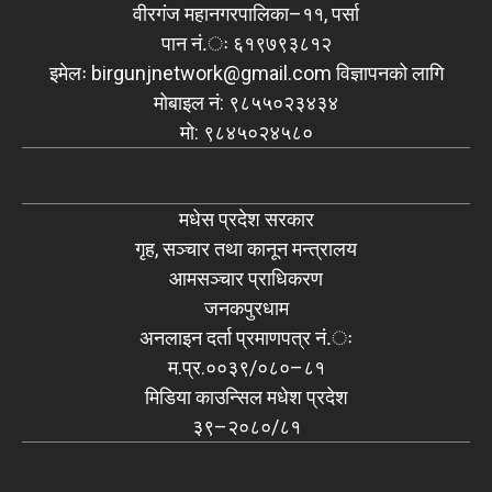
वीरगंज महानगरपालिका–११, पर्सा
पान नं.ः ६१९७९३८१२
इमेलः
birgunjnetwork@gmail.com
विज्ञापनको लागि
मोबाइल नं: ९८५५०२३४३४
मो: ९८४५०२४५८०
मधेस प्रदेश सरकार
गृह, सञ्चार तथा कानून मन्त्रालय
आमसञ्चार प्राधिकरण
जनकपुरधाम
अनलाइन दर्ता प्रमाणपत्र नं.ः
म.प्र.००३९/०८०–८१
मिडिया काउन्सिल मधेश प्रदेश
३९–२०८०/८१