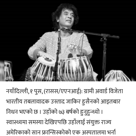
नयाँदिल्ली, १ पुस, (रासस/एएनआई): ग्रामी अवार्ड विजेता
भारतीय तबलावादक उस्ताद जाकिर हुसैनको आइतबार
निधन भएको छ । उहाँको ७३ बर्षको हुनुहुन्थ्यो ।
स्वास्थ्यमा समस्या देखिएपछि उहाँलाई संयुक्त राज्य
अमेरिकाको सान फ्रान्सिस्कोको एक अस्पतालमा भर्ना