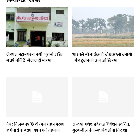
सम्बन्धित खबर
वीरगज महानगरमा नयाँ–पुरानो शक्ति
भारतले सीमा क्षेत्रको बाँध अग्लो बनायो
संघर्ष चर्किँदै, सेवाग्राही मारमा
: गौर डुबानको उच्च जोखिममा
मेयर निलम्बनपछि वीरगज महानगरका
रास्वपा मधेश प्रदेश अधिवेशन स्थगित,
कर्मचारीमा बढ्यो काम गर्ने सहजता
गुटबन्दीले नेता–कार्यकर्तामा निराशा