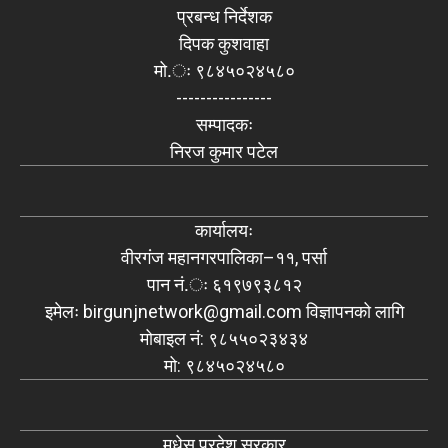
प्रबन्ध निर्देशक
दिपक कुशवाहा
मो.ः ९८४५०२४५८०
----------------
सम्पादकः
निरज कुमार पटेल
कार्यालयः
वीरगंज महानगरपालिका–११, पर्सा
पान नं.ः ६१९७९३८१२
इमेलः
birgunjnetwork@gmail.com
विज्ञापनको लागि
मोबाइल नं: ९८५५०२३४३४
मो: ९८४५०२४५८०
मधेस प्रदेश सरकार