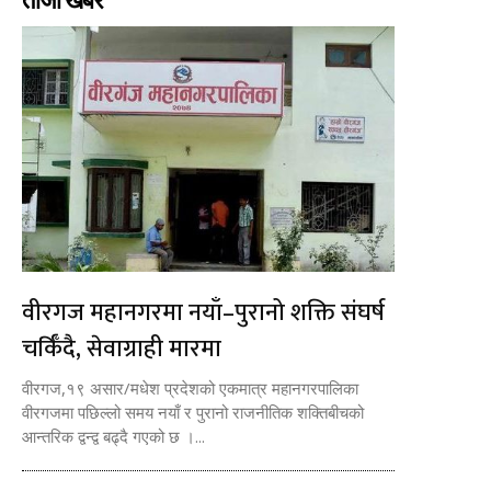
ताजा खबर
वीरगज महानगरमा नयाँ–पुरानो शक्ति संघर्ष
चर्किँदै, सेवाग्राही मारमा
वीरगज,१९ असार/मधेश प्रदेशको एकमात्र महानगरपालिका
वीरगजमा पछिल्लो समय नयाँ र पुरानो राजनीतिक शक्तिबीचको
आन्तरिक द्वन्द्व बढ्दै गएको छ ।...