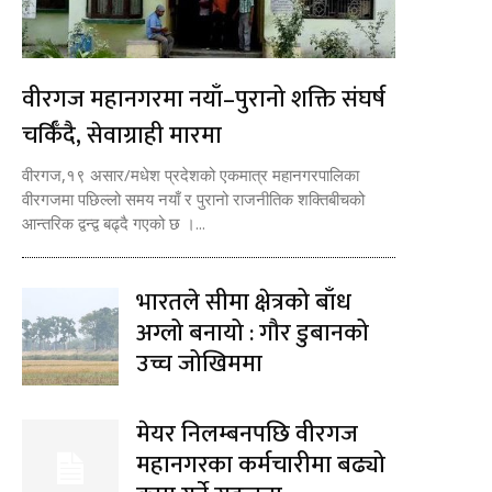
वीरगज महानगरमा नयाँ–पुरानो शक्ति संघर्ष
चर्किँदै, सेवाग्राही मारमा
वीरगज,१९ असार/मधेश प्रदेशको एकमात्र महानगरपालिका
वीरगजमा पछिल्लो समय नयाँ र पुरानो राजनीतिक शक्तिबीचको
आन्तरिक द्वन्द्व बढ्दै गएको छ ।...
भारतले सीमा क्षेत्रको बाँध
अग्लो बनायो : गौर डुबानको
उच्च जोखिममा
मेयर निलम्बनपछि वीरगज
महानगरका कर्मचारीमा बढ्यो