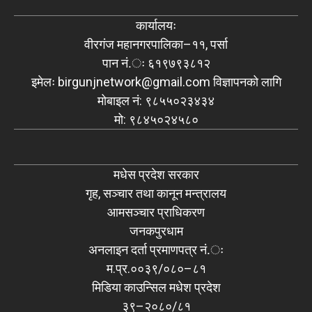
कार्यालयः
वीरगंज महानगरपालिका–११, पर्सा
पान नं.ः ६१९७९३८१२
इमेलः
birgunjnetwork@gmail.com
विज्ञापनको लागि
मोबाइल नं: ९८५५०२३४३४
मो: ९८४५०२४५८०
मधेस प्रदेश सरकार
गृह, सञ्चार तथा कानून मन्त्रालय
आमसञ्चार प्राधिकरण
जनकपुरधाम
अनलाइन दर्ता प्रमाणपत्र नं.ः
म.प्र.००३९/०८०–८१
मिडिया काउन्सिल मधेश प्रदेश
३९–२०८०/८१