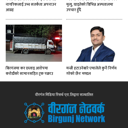
नागरिकलाई उच्च सतर्कता अपनाउन
मृत्यु, घाइतेको विभिन्न अस्पतालमा
आग्रह
उपचार हुँदै
बिरगंजमा कर छलाइ आरोपमा
मन्त्री हटाउनेबारे एमालेले कुनै निर्णय
करोडौंको सामानसहित ट्रक पक्राउ
गरेको छैनः मण्डल
वीरगंज मिडिया रिसर्च प्रा.लिद्वारा सञ्चालित