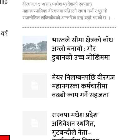
गाडि
वीरगज,१९ असार/मधेश प्रदेशको एकमात्र
महानगरपालिका वीरगजमा पछिल्लो समय नयाँ र पुरानो
राजनीतिक शक्तिबीचको आन्तरिक द्वन्द्व बढ्दै गएको छ ।...
वर्ष
भारतले सीमा क्षेत्रको बाँध
अग्लो बनायो : गौर
डुबानको उच्च जोखिममा
मेयर निलम्बनपछि वीरगज
महानगरका कर्मचारीमा
बढ्यो काम गर्ने सहजता
रास्वपा मधेश प्रदेश
अधिवेशन स्थगित,
गुटबन्दीले नेता–