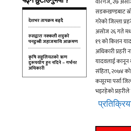
पढ्न छुटाउनुभयो ?
वीरगंज, २७ असो
सडकखण्डबाट स्
देशभर तापक्रम बढ्दै
गरेको जिल्ला प्र
असोज २६ गते मध्य
रुसद्वारा नक्कली शत्रुको
१९ को किशन याद
पनडुब्बी जहाजमाथि आक्रमण
अधिकारी प्रहरी 
कृषि सहुलियतको ऋण
यादवलाई कानून ब
दुरूपयोग हुन नदिने – गर्भनर
अधिकारी
संहिता, २०७४ को 
कसूरमा पर्सा जि
भइरहेको प्रहरील
प्रतिक्रिया