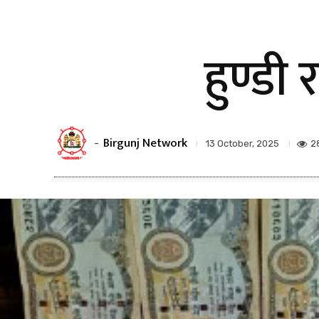
हुण्ड
Birgunj Network
-
2
13 October, 2025