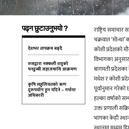
पढ्न छुटाउनुभयो ?
राष्ट्रिय समाचार
चक्रवात ‘मोन्था
देशभर तापक्रम बढ्दै
कोशी प्रदेशको म
विभागका अनुसार उ
रुसद्वारा नक्कली शत्रुको
बागमती प्रदेशका 
पनडुब्बी जहाजमाथि आक्रमण
मधेश र कोशी प्रद
कृषि सहुलियतको ऋण
पूर्वानुमान गरेको
दुरूपयोग हुन नदिने – गर्भनर
अधिकारी
हल्का वर्षाको स
उक्त प्रणाली सक्
भागका केही स्था
स्थानमा मध्यम ह