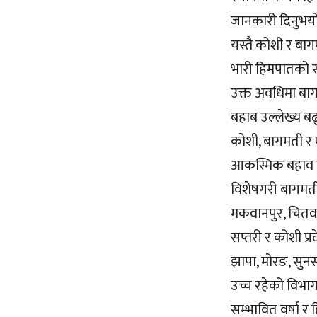
जानकारी दिनुभयो
यस्तै कोशी र बा
भारी हिमपातको स
उक्त अवधिमा बा
बहाब उल्लेख्य ब
कोशी, बागमती र 
आकस्मिक बहाव हु
विशेषगरी बागमती 
मकवानपुर, चितवन र
सप्तरी र कोशी प्र
झापा, मोरङ, सु
उच्च रहेको विभा
सम्भावित वर्षा