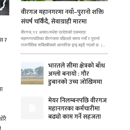
वीरगज महानगरमा नयाँ–पुरानो शक्ति
संघर्ष चर्किँदै, सेवाग्राही मारमा
वीरगज,१९ असार/मधेश प्रदेशको एकमात्र
ेस र
महानगरपालिका वीरगजमा पछिल्लो समय नयाँ र पुरानो
राजनीतिक शक्तिबीचको आन्तरिक द्वन्द्व बढ्दै गएको छ ।...
भारतले सीमा क्षेत्रको बाँध
अग्लो बनायो : गौर
डुबानको उच्च जोखिममा
मा
मेयर निलम्बनपछि वीरगज
महानगरका कर्मचारीमा
बढ्यो काम गर्ने सहजता
ोरै
े