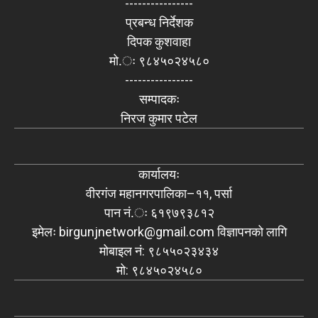
----------------
प्रबन्ध निर्देशक
दिपक कुशवाहा
मो.ः ९८४५०२४५८०
----------------
सम्पादकः
निरज कुमार पटेल
कार्यालयः
वीरगंज महानगरपालिका–११, पर्सा
पान नं.ः ६१९७९३८१२
इमेलः
birgunjnetwork@gmail.com
विज्ञापनको लागि
मोबाइल नं: ९८५५०२३४३४
मो: ९८४५०२४५८०