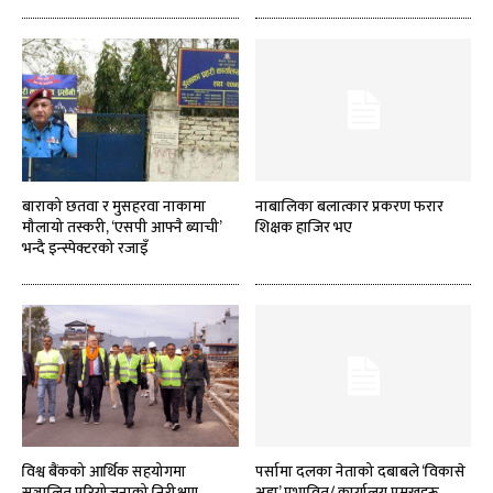
बाराको छतवा र मुसहरवा नाकामा
नाबालिका बलात्कार प्रकरण फरार
मौलायो तस्करी, ‘एसपी आफ्नै ब्याची’
शिक्षक हाजिर भए
भन्दै इन्स्पेक्टरको रजाइँ
विश्व बैंकको आर्थिक सहयोगमा
पर्सामा दलका नेताको दबाबले ‘विकासे
सञ्चालित परियोजनाको निरीक्षण
अड्डा’ प्रभावित/ कार्यालय प्रमुखहरू