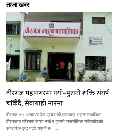
ताजा खबर
वीरगज महानगरमा नयाँ–पुरानो शक्ति संघर्ष
चर्किँदै, सेवाग्राही मारमा
वीरगज,१९ असार/मधेश प्रदेशको एकमात्र महानगरपालिका
वीरगजमा पछिल्लो समय नयाँ र पुरानो राजनीतिक शक्तिबीचको
आन्तरिक द्वन्द्व बढ्दै गएको छ ।...