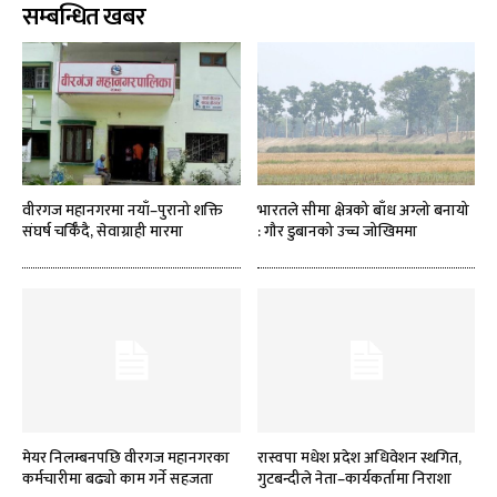
सम्बन्धित खबर
वीरगज महानगरमा नयाँ–पुरानो शक्ति
भारतले सीमा क्षेत्रको बाँध अग्लो बनायो
संघर्ष चर्किँदै, सेवाग्राही मारमा
: गौर डुबानको उच्च जोखिममा
मेयर निलम्बनपछि वीरगज महानगरका
रास्वपा मधेश प्रदेश अधिवेशन स्थगित,
कर्मचारीमा बढ्यो काम गर्ने सहजता
गुटबन्दीले नेता–कार्यकर्तामा निराशा