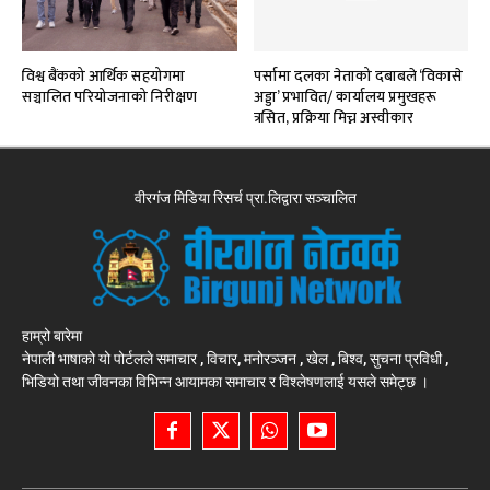
विश्व बैंकको आर्थिक सहयोगमा
पर्सामा दलका नेताको दबाबले ‘विकासे
सञ्चालित परियोजनाको निरीक्षण
अड्डा’ प्रभावित/ कार्यालय प्रमुखहरू
त्रसित, प्रक्रिया मिच्न अस्वीकार
वीरगंज मिडिया रिसर्च प्रा.लिद्वारा सञ्चालित
हाम्रो बारेमा
नेपाली भाषाको यो पोर्टलले समाचार , विचार, मनोरञ्जन , खेल , बिश्व, सुचना प्रविधी ,
भिडियो तथा जीवनका विभिन्न आयामका समाचार र विश्लेषणलाई यसले समेट्छ ।