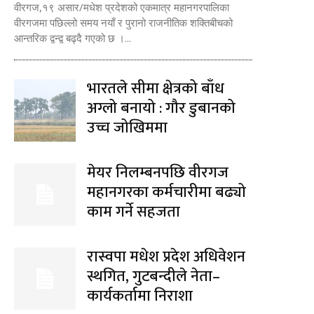
वीरगज,१९ असार/मधेश प्रदेशको एकमात्र महानगरपालिका
वीरगजमा पछिल्लो समय नयाँ र पुरानो राजनीतिक शक्तिबीचको
आन्तरिक द्वन्द्व बढ्दै गएको छ ।...
भारतले सीमा क्षेत्रको बाँध
अग्लो बनायो : गौर डुबानको
उच्च जोखिममा
मेयर निलम्बनपछि वीरगज
महानगरका कर्मचारीमा बढ्यो
काम गर्ने सहजता
रास्वपा मधेश प्रदेश अधिवेशन
स्थगित, गुटबन्दीले नेता–
कार्यकर्तामा निराशा