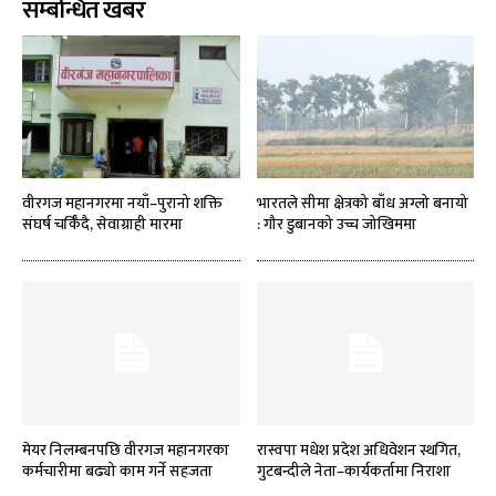
सम्बन्धित खबर
वीरगज महानगरमा नयाँ–पुरानो शक्ति
भारतले सीमा क्षेत्रको बाँध अग्लो बनायो
संघर्ष चर्किँदै, सेवाग्राही मारमा
: गौर डुबानको उच्च जोखिममा
मेयर निलम्बनपछि वीरगज महानगरका
रास्वपा मधेश प्रदेश अधिवेशन स्थगित,
कर्मचारीमा बढ्यो काम गर्ने सहजता
गुटबन्दीले नेता–कार्यकर्तामा निराशा