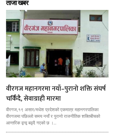
ताजा खबर
वीरगज महानगरमा नयाँ–पुरानो शक्ति संघर्ष
चर्किँदै, सेवाग्राही मारमा
वीरगज,१९ असार/मधेश प्रदेशको एकमात्र महानगरपालिका
वीरगजमा पछिल्लो समय नयाँ र पुरानो राजनीतिक शक्तिबीचको
आन्तरिक द्वन्द्व बढ्दै गएको छ ।...