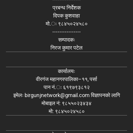
प्रबन्ध निर्देशक
दिपक कुशवाहा
मो.ः ९८४५०२४५८०
----------------
सम्पादकः
निरज कुमार पटेल
कार्यालयः
वीरगंज महानगरपालिका–११, पर्सा
पान नं.ः ६१९७९३८१२
इमेलः
birgunjnetwork@gmail.com
विज्ञापनको लागि
मोबाइल नं: ९८५५०२३४३४
मो: ९८४५०२४५८०