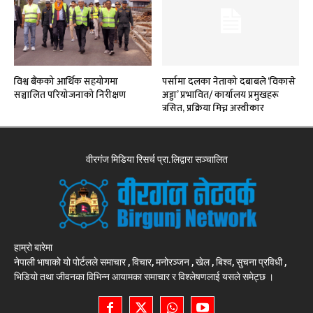
विश्व बैंकको आर्थिक सहयोगमा
पर्सामा दलका नेताको दबाबले ‘विकासे
सञ्चालित परियोजनाको निरीक्षण
अड्डा’ प्रभावित/ कार्यालय प्रमुखहरू
त्रसित, प्रक्रिया मिच्न अस्वीकार
वीरगंज मिडिया रिसर्च प्रा.लिद्वारा सञ्चालित
हाम्रो बारेमा
नेपाली भाषाको यो पोर्टलले समाचार , विचार, मनोरञ्जन , खेल , बिश्व, सुचना प्रविधी ,
भिडियो तथा जीवनका विभिन्न आयामका समाचार र विश्लेषणलाई यसले समेट्छ ।