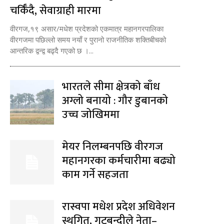
चर्किँदै, सेवाग्राही मारमा
वीरगज,१९ असार/मधेश प्रदेशको एकमात्र महानगरपालिका
वीरगजमा पछिल्लो समय नयाँ र पुरानो राजनीतिक शक्तिबीचको
आन्तरिक द्वन्द्व बढ्दै गएको छ ।...
भारतले सीमा क्षेत्रको बाँध
अग्लो बनायो : गौर डुबानको
उच्च जोखिममा
मेयर निलम्बनपछि वीरगज
महानगरका कर्मचारीमा बढ्यो
काम गर्ने सहजता
रास्वपा मधेश प्रदेश अधिवेशन
स्थगित, गुटबन्दीले नेता–