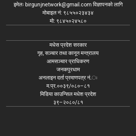
इमेलः
birgunjnetwork@gmail.com
विज्ञापनको लागि
मोबाइल नं: ९८५५०२३४३४
मो: ९८४५०२४५८०
मधेस प्रदेश सरकार
गृह, सञ्चार तथा कानून मन्त्रालय
आमसञ्चार प्राधिकरण
जनकपुरधाम
अनलाइन दर्ता प्रमाणपत्र नं.ः
म.प्र.००३९/०८०–८१
मिडिया काउन्सिल मधेश प्रदेश
३९–२०८०/८१