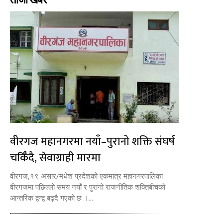
वीरगज महानगरमा नयाँ–पुरानो शक्ति संघर्ष
चर्किँदै, सेवाग्राही मारमा
वीरगज,१९ असार/मधेश प्रदेशको एकमात्र महानगरपालिका
वीरगजमा पछिल्लो समय नयाँ र पुरानो राजनीतिक शक्तिबीचको
आन्तरिक द्वन्द्व बढ्दै गएको छ ।...