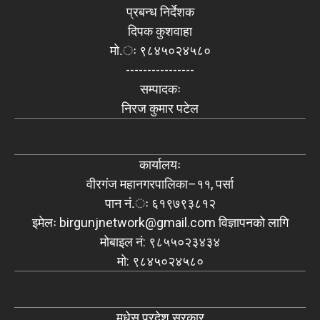
प्रबन्ध निर्देशक
दिपक कुशवाहा
मो.ः ९८४५०२४५८०
----------------
सम्पादकः
निरज कुमार पटेल
कार्यालयः
वीरगंज महानगरपालिका–११, पर्सा
पान नं.ः ६१९७९३८१२
इमेलः
birgunjnetwork@gmail.com
विज्ञापनको लागि
मोबाइल नं: ९८५५०२३४३४
मो: ९८४५०२४५८०
मधेस प्रदेश सरकार